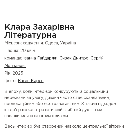
Клара Захарівна
Літературна
Місцезнаходження: Одеса, Україна
Площа: 20 кв.м.
команда:
Іванна Гайдаржи
,
Сивак Дмитро
,
Сергій
Молчанов
Рік: 2025
фото:
Євген Карєв
В епоху, коли інтер'єри конкурують із соціальними
мережами за увагу, дизайн часто стає скандальним,
провокаційним або екстравагантним. З таким підходом
інтер'єр може втратити свій глибший дух — і ми
наважилися піти іншим шляхом.
Весь інтер'єр був створений навколо центральної вітрини