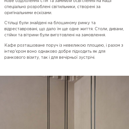
нове оздоблення стін та замінили освітлення на наші
спеціально розроблені світильники, створені за
оригінальними ескізами.
Стільці були знайдені на блошиному ринку та
відреставровані, що дало їм ще одне життя. Столи, дивани,
стійки та вітрини були виготовлені на замовлення.
Кафе розташоване поруч із невеликою площею, і разом з
інтер'єром воно однаково добре підходить як для
ранкового візиту, так і для вечірньої зустрічі.