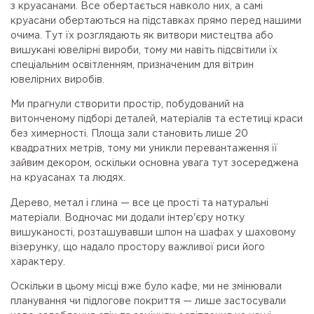
з круасанами. Все обертається навколо них, а самі
круасани обертаються на підставках прямо перед нашими
очима. Тут їх розглядають як витвори мистецтва або
вишукані ювелірні вироби, тому ми навіть підсвітили їх
спеціальним освітленням, призначеним для вітрин
ювелірних виробів.
Ми прагнули створити простір, побудований на
витонченому підборі деталей, матеріалів та естетиці краси
без химерності. Площа зали становить лише 20
квадратних метрів, тому ми уникли перевантаження її
зайвим декором, оскільки основна увага тут зосереджена
на круасанах та людях.
Дерево, метал і глина — все це прості та натуральні
матеріали. Водночас ми додали інтер'єру нотку
вишуканості, розташувавши шпон на шафах у шаховому
візерунку, що надало простору важливої риси його
характеру.
Оскільки в цьому місці вже було кафе, ми не змінювали
планування чи підлогове покриття — лише застосували